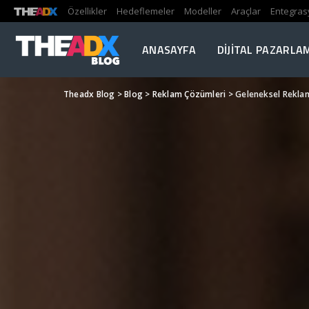
Özellikler
Hedeflemeler
Modeller
Araçlar
Entegras
ANASAYFA
DIJITAL PAZARLA
Theadx Blog
>
Blog
>
Reklam Çözümleri
>
Geleneksel Reklam 