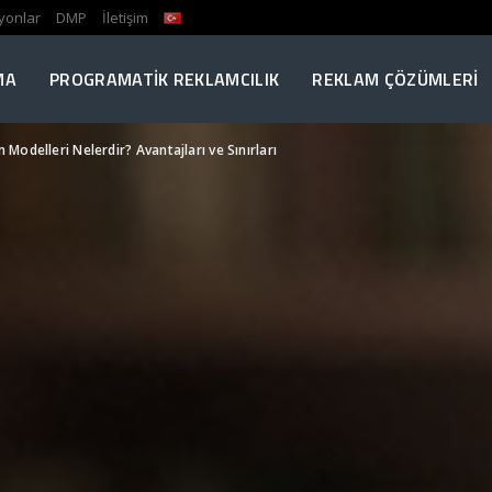
yonlar
DMP
İletişim
MA
PROGRAMATIK REKLAMCILIK
REKLAM ÇÖZÜMLERI
Modelleri Nelerdir? Avantajları ve Sınırları