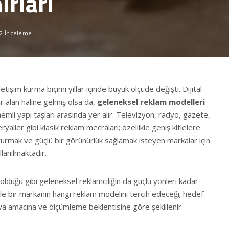
ırları
2 İnceleme
letişim kurma biçimi yıllar içinde büyük ölçüde değişti. Dijital
ir alan haline gelmiş olsa da,
geleneksel reklam modelleri
mli yapı taşları arasında yer alır. Televizyon, radyo, gazete,
yaller gibi klasik reklam mecraları; özellikle geniş kitlelere
uşturmak ve güçlü bir görünürlük sağlamak isteyen markalar için
llanılmaktadır.
lduğu gibi geleneksel reklamcılığın da güçlü yönleri kadar
enle bir markanın hangi reklam modelini tercih edeceği; hedef
ya amacına ve ölçümleme beklentisine göre şekillenir.