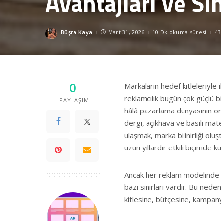
Avantajları ve Sın
Büşra Kaya
Mart 31, 2026
10 Dk okuma süresi
43
Posted
by
0
Markaların hedef kitleleriyle i
reklamcılık bugün çok güçlü b
PAYLAŞIM
hâlâ pazarlama dünyasının öne
dergi, açıkhava ve basılı mater
ulaşmak, marka bilinirliği ol
uzun yıllardır etkili biçimde ku
Ancak her reklam modelinde o
bazı sınırları vardır. Bu ned
kitlesine, bütçesine, kampan