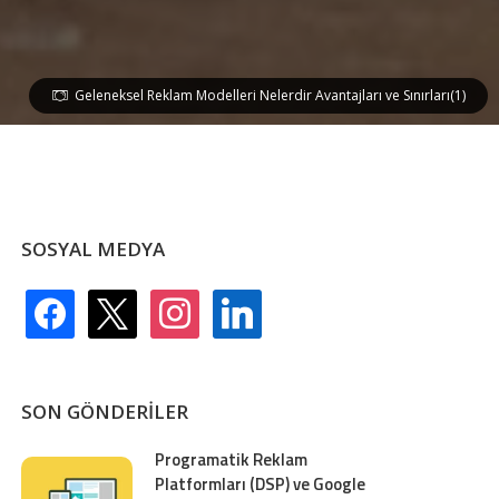
Geleneksel Reklam Modelleri Nelerdir Avantajları ve Sınırları(1)
SOSYAL MEDYA
facebook
x
instagram
linkedin
SON GÖNDERILER
Programatik Reklam
Platformları (DSP) ve Google