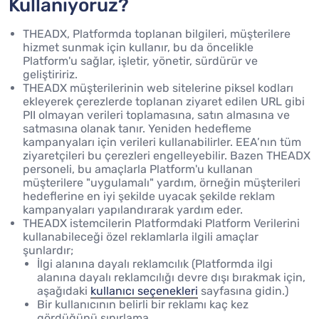
Kullanıyoruz?
THEADX, Platformda toplanan bilgileri, müşterilere
hizmet sunmak için kullanır, bu da öncelikle
Platform'u sağlar, işletir, yönetir, sürdürür ve
geliştiririz.
THEADX müşterilerinin web sitelerine piksel kodları
ekleyerek çerezlerde toplanan ziyaret edilen URL gibi
PII olmayan verileri toplamasına, satın almasına ve
satmasına olanak tanır. Yeniden hedefleme
kampanyaları için verileri kullanabilirler. EEA’nın tüm
ziyaretçileri bu çerezleri engelleyebilir. Bazen THEADX
personeli, bu amaçlarla Platform'u kullanan
müşterilere "uygulamalı" yardım, örneğin müşterileri
hedeflerine en iyi şekilde uyacak şekilde reklam
kampanyaları yapılandırarak yardım eder.
THEADX istemcilerin Platformdaki Platform Verilerini
kullanabileceği özel reklamlarla ilgili amaçlar
şunlardır;
İlgi alanına dayalı reklamcılık (Platformda ilgi
alanına dayalı reklamcılığı devre dışı bırakmak için,
aşağıdaki
kullanıcı seçenekleri
sayfasına gidin.)
Bir kullanıcının belirli bir reklamı kaç kez
gördüğünü sınırlama