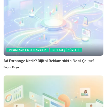
PROGRAMATIK REKLAMCILIK
REKLAM ÇÖZÜMLERI
Ad Exchange Nedir? Dijital Reklamcılıkta Nasıl Çalışır?
Büşra Kaya
Posted
by