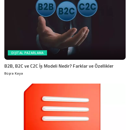
DIJITAL PAZARLAMA
B2B, B2C ve C2C İş Modeli Nedir? Farklar ve Özellikler
Büşra Kaya
Posted
by