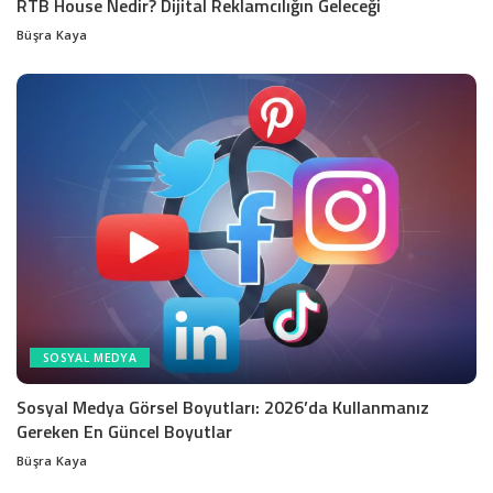
RTB House Nedir? Dijital Reklamcılığın Geleceği
Büşra Kaya
Posted
by
SOSYAL MEDYA
Sosyal Medya Görsel Boyutları: 2026’da Kullanmanız
Gereken En Güncel Boyutlar
Büşra Kaya
Posted
by