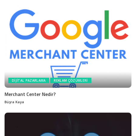
DIJITAL PAZARLAMA
REKLAM ÇÖZÜMLERI
Merchant Center Nedir?
Büşra Kaya
Posted
by