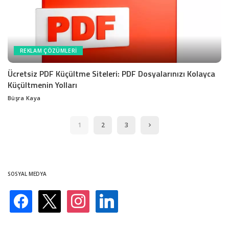
REKLAM ÇÖZÜMLERI
Ücretsiz PDF Küçültme Siteleri: PDF Dosyalarınızı Kolayca
Küçültmenin Yolları
Büşra Kaya
Posted
by
1
2
3
SOSYAL MEDYA
facebook
x
instagram
linkedin