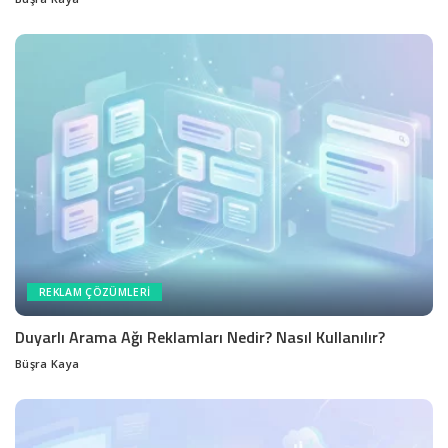
Posted
by
REKLAM ÇÖZÜMLERI
Duyarlı Arama Ağı Reklamları Nedir? Nasıl Kullanılır?
Büşra Kaya
Posted
by