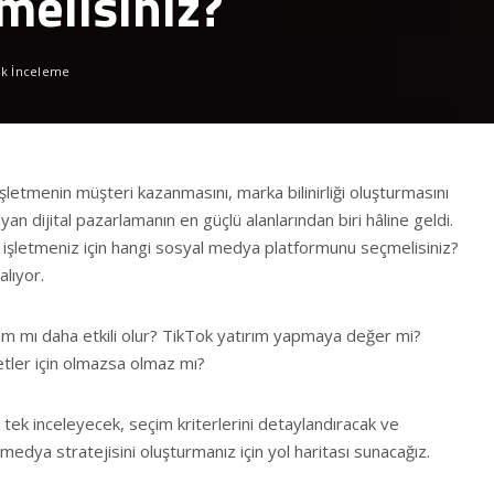
melisiniz?
4k İnceleme
letmenin müşteri kazanmasını, marka bilinirliği oluşturmasını
n dijital pazarlamanın en güçlü alanlarından biri hâline geldi.
 işletmeniz için hangi sosyal medya platformunu seçmelisiniz?
alıyor.
 mı daha etkili olur? TikTok yatırım yapmaya değer mi?
tler için olmazsa olmaz mı?
tek inceleyecek, seçim kriterlerini detaylandıracak ve
edya stratejisini oluşturmanız için yol haritası sunacağız.