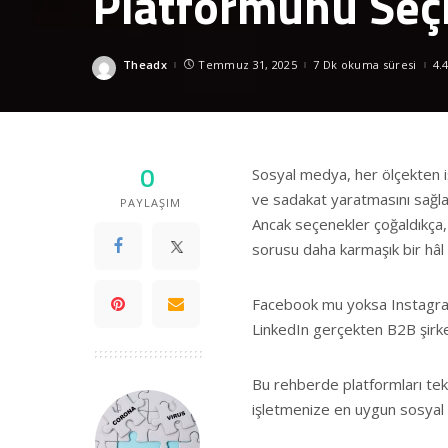
Platformunu Seç
Theadx
Temmuz 31, 2025
7 Dk okuma süresi
4.
Posted
by
0
Sosyal medya, her ölçekten iş
ve sadakat yaratmasını sağlaya
PAYLAŞIM
Ancak seçenekler çoğaldıkça,
sorusu daha karmaşık bir hâl 
Facebook mu yoksa Instagram
LinkedIn gerçekten B2B şirke
Bu rehberde platformları tek 
işletmenize en uygun sosyal m