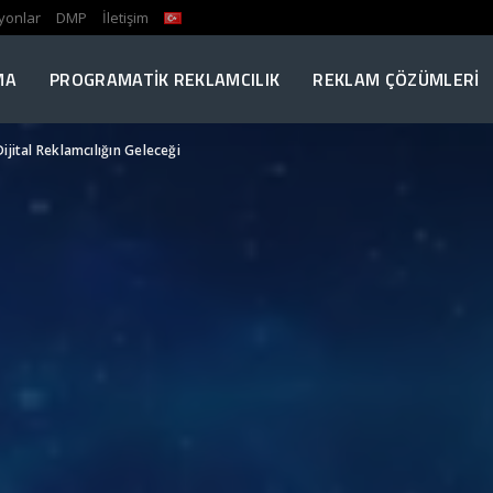
yonlar
DMP
İletişim
MA
PROGRAMATIK REKLAMCILIK
REKLAM ÇÖZÜMLERI
jital Reklamcılığın Geleceği