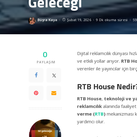
Geleceği
Büşra Kaya
Şubat 19, 2026
9 Dk okuma süresi
55
Posted
by
0
Dijital reklamcılık dünyası hız
ve etkili yollar arıyor.
RTB H
PAYLAŞIM
verenler ile yayıncılar için bi
RTB House Nedir
RTB House
,
teknoloji ve y
reklamcılık
alanında faaliye
verme (
RTB
)
mekanizması kul
yardımcı olur.