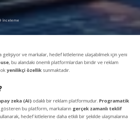
9 İnceleme
la gelişiyor ve markalar, hedef kitlelerine ulaşabilmek için yeni
ouse
, bu alandaki önemli platformlardan biridir ve reklam
rçok
yenilikçi özellik
sunmaktadır.
?
apay zeka (AI)
odaklı bir reklam platformudur.
Programatik
t gösteren bu platform, markaların
gerçek zamanlı teklif
lanarak, hedef kitlelerine daha etkili bir şekilde ulaşmalarına