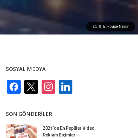
RTB House Nedir
SOSYAL MEDYA
facebook
x
instagram
linkedin
SON GÖNDERILER
2021’de En Popüler Video
Reklam Biçimleri