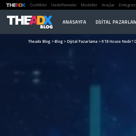
Özellikler
Hedeflemeler
Modeller
Araçlar
Entegras
ANASAYFA
DIJITAL PAZARLA
Theadx Blog
>
Blog
>
Dijital Pazarlama
>
RTB House Nedir? Di