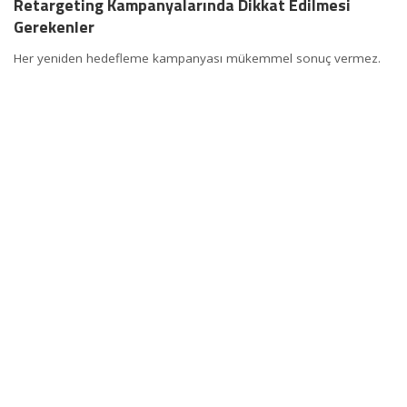
Retargeting Kampanyalarında Dikkat Edilmesi
Gerekenler
Her yeniden hedefleme kampanyası mükemmel sonuç vermez.
Başarı için şu konulara dikkat edin:
Aşırı Gösterimden Kaçının:
Aynı kullanıcıya sürekli reklam
göstermek ters etki yaratır.
Segmentasyon Detaylı Olsun:
Tüm ziyaretçileri aynı listeye
koymayın. Davranışa göre gruplandırın.
Yasal Uyumluluk:
GDPR ve KVKK gibi veri koruma
düzenlemelerine uyun.
Mobil Optimizasyon:
Reklamlarınız mobil cihazlarda sorunsuz
görüntülenmeli.
Bu önlemler, kullanıcı deneyimini koruyarak reklamlarınızın