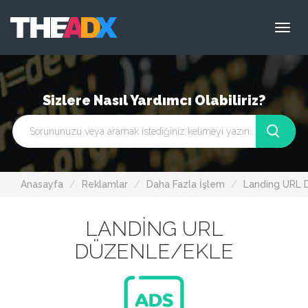
Togg
navi
Sizlere Nasıl Yardımcı Olabiliriz?
Anasayfa
Reklamlar
Daha Fazla İşlem
Landing URL 
LANDING URL
DÜZENLE/EKLE