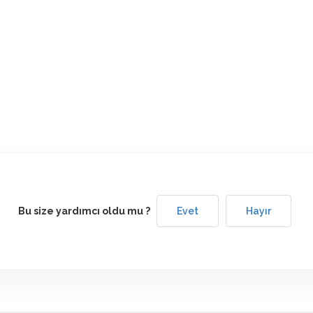
Bu size yardımcı oldu mu ?
Evet
Hayır