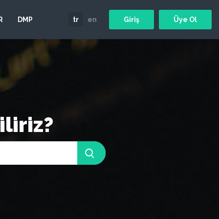
R
DMP
tr
en
Giriş
Üye Ol
liriz?