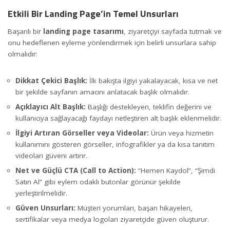
Etkili Bir Landing Page’in Temel Unsurları
Başarılı bir
landing page tasarımı
, ziyaretçiyi sayfada tutmak ve
onu hedeflenen eyleme yönlendirmek için belirli unsurlara sahip
olmalıdır:
Dikkat Çekici Başlık:
İlk bakışta ilgiyi yakalayacak, kısa ve net
bir şekilde sayfanın amacını anlatacak başlık olmalıdır.
Açıklayıcı Alt Başlık:
Başlığı destekleyen, teklifin değerini ve
kullanıcıya sağlayacağı faydayı netleştiren alt başlık eklenmelidir.
İlgiyi Artıran Görseller veya Videolar:
Ürün veya hizmetin
kullanımını gösteren görseller, infografikler ya da kısa tanıtım
videoları güveni artırır.
Net ve Güçlü CTA (Call to Action):
“Hemen Kaydol”, “Şimdi
Satın Al” gibi eylem odaklı butonlar görünür şekilde
yerleştirilmelidir.
Güven Unsurları:
Müşteri yorumları, başarı hikayeleri,
sertifikalar veya medya logoları ziyaretçide güven oluşturur.