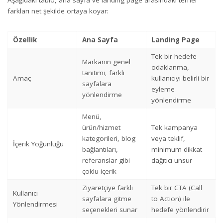
Aşağıdaki tablo, ana sayfa ve landing page arasındaki temel
farkları net şekilde ortaya koyar:
Özellik
Ana Sayfa
Landing Page
Tek bir hedefe
Markanın genel
odaklanma,
tanıtımı, farklı
Amaç
kullanıcıyı belirli bir
sayfalara
eyleme
yönlendirme
yönlendirme
Menü,
ürün/hizmet
Tek kampanya
kategorileri, blog
veya teklif,
İçerik Yoğunluğu
bağlantıları,
minimum dikkat
referanslar gibi
dağıtıcı unsur
çoklu içerik
Ziyaretçiye farklı
Tek bir CTA (Call
Kullanıcı
sayfalara gitme
to Action) ile
Yönlendirmesi
seçenekleri sunar
hedefe yönlendirir