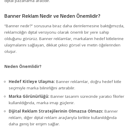
dijital pazarlama aracıdır.
Banner Reklam Nedir ve Neden Önemlidir?
“Banner nedir?” sorusuna biraz daha derinlemesine baktığımızda,
reklamcılığın dijital versiyonu olarak önemli bir yere sahip
olduğunu görürüz. Banner reklamlar, markaların hedef kitlelerine
ulaşmalarını sağlayan, dikkat çekici görsel ve metin öğelerinden
oluşur.
Neden Önemlidir?
Hedef Kitleye Ulaşma:
Banner reklamlar, doğru hedef kitle
seçimiyle marka bilinirliğini artırabilir.
Marka Görünürlüğü:
Banner tasarım sürecinde yaratıcı fikirler
Banner Reklam Nedir?
kullanıldığında, marka imajı güçlenir.
Dijital Reklam Stratejilerinin Olmazsa Olmazı:
Banner
reklam, diğer dijital reklam araçlarıyla birlikte kullanıldığında
daha geniş bir erişim sağlar.