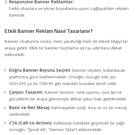
Responsive Banner Reklamlar:
Farklı cihazlara ve ekran boyutlarına uyum sağlayabilen reklam
türleridir.
Etkili Banner Reklam Nasıl Tasarlanır?
Banner oluşturma süreci, hem yaratıcılığı hem de teknik bilgiyi bir
araya getirir. Etkili bir banner hazırlama için şu adımlara dikkat
edilmelidir:
Doğru Banner Boyutu Seçimi:
Banner ölçüleri, kullanılacak
platforma göre belirlenmelidir. Örneğin, Google Ads için
300×250 ya da 728×90 gibi standart boyutlar tercih edilir.
Çarpıcı Tasarım:
Banner tasarım, renk uyumu, yazı tipi ve
görsellerin bir araya gelmesiyle dikkat çekici hale getirilmelidir.
Basit ve Net Mesaj:
Karmaşadan uzak, kısa ve öz bir mesaj
verilmelidir.
CTA (Call-to-Action):
Kullanıcıyı harekete geçirecek bir çağrı
(örneğin, “Şimdi Al!”, “Hemen Tıkla!”) eklenmelidir.