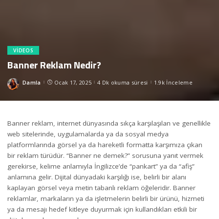
VIDEOS
Banner Reklam Nedir?
Damla
Ocak 17, 2025
4 Dk okuma süresi
1.9k İnceleme
Posted
by
Banner reklam, internet dünyasında sıkça karşılaşılan ve genellikle
web sitelerinde, uygulamalarda ya da sosyal medya
platformlarında görsel ya da hareketli formatta karşımıza çıkan
bir reklam türüdür. “Banner ne demek?” sorusuna yanıt vermek
gerekirse, kelime anlamıyla İngilizce’de “pankart” ya da “afiş”
anlamına gelir. Dijital dünyadaki karşılığı ise, belirli bir alanı
kaplayan görsel veya metin tabanlı reklam öğeleridir. Banner
reklamlar, markaların ya da işletmelerin belirli bir ürünü, hizmeti
ya da mesajı hedef kitleye duyurmak için kullandıkları etkili bir