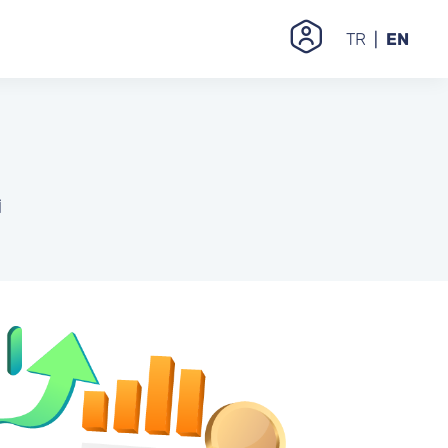
TR
EN
I