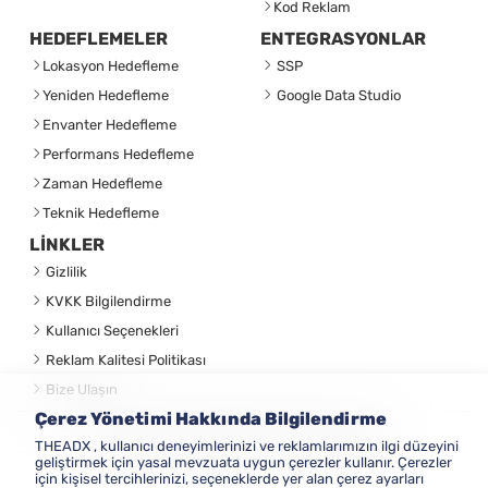
Kod Reklam
HEDEFLEMELER
ENTEGRASYONLAR
Lokasyon Hedefleme
SSP
Yeniden Hedefleme
Google Data Studio
Envanter Hedefleme
Performans Hedefleme
Zaman Hedefleme
Teknik Hedefleme
LİNKLER
Gizlilik
KVKK Bilgilendirme
Kullanıcı Seçenekleri
Reklam Kalitesi Politikası
Bize Ulaşın
Çerez Yönetimi Hakkında Bilgilendirme
theadx.com® 2026 Tüm hakları saklıdır
THEADX , kullanıcı deneyimlerinizi ve reklamlarımızın ilgi düzeyini
geliştirmek için yasal mevzuata uygun çerezler kullanır. Çerezler
için kişisel tercihlerinizi, seçeneklerde yer alan çerez ayarları